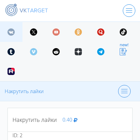
ЦЕНЫ
new!
РЕГИСТРАЦИЯ
ВХОД
Накрутить лайки
Накрутка подписчиков
Накрутить лайки
0.40
Накрутить репосты
ID:
2
Рассказать о группе