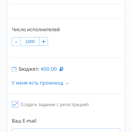
reply=505034
Возраст
+
От
Число исполнителей
-
+
-
До
+
Пол
Бюджет:
400.00
Не важен
У меня есть промокод
Количество друзей
Промокод
+
От
Создать задание с регистрацией
-
+
До
Промокод не суммируется с тарифами
Ваш E-mail
Подтвердить