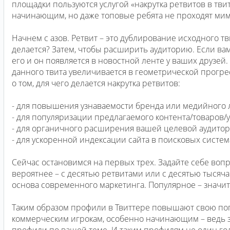
площадки пользуются услугой «накрутка ретвитов в твит
начинающим, но даже топовые ребята не проходят мим
Начнем с азов. Ретвит – это дублирование исходного т
делается? Затем, чтобы расширить аудиторию. Если вам
его и он появляется в новостной ленте у ваших друзей.
данного твита увеличивается в геометрической прогр
о том, для чего делается накрутка ретвитов:
- для повышения узнаваемости бренда или медийного 
- для популяризации предлагаемого контента/товаров/у
- для органичного расширения вашей целевой аудитор
- для ускоренной индексации сайта в поисковых систем
Сейчас остановимся на первых трех. Задайте себе вопр
вероятнее – с десятью ретвитами или с десятью тысяча
основа современного маркетинга. Популярное – значит
Таким образом профили в Твиттере повышают свою попу
коммерческим игрокам, особенно начинающим – ведь з
профили по вашей теме. И таким профилям не один го