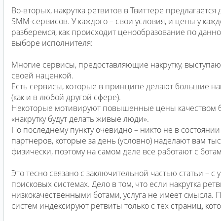
Во-вторых, накрутка ретвитов в Твиттере предлагаетс
SMM-сервисов. У каждого – свои условия, и цены у кажд
разберемся, как происходит ценообразование по данной
выборе исполнителя:
Многие сервисы, предоставляющие накрутку, выступаю
своей наценкой.
Есть сервисы, которые в принципе делают большие н
(как и в любой другой сфере).
Некоторые мотивируют повышенные цены качеством бо
«накрутку будут делать живые люди».
По последнему пункту очевидно – никто не в состоянии
партнеров, которые за день (условно) наделают вам ты
физически, поэтому на самом деле все работают с ботам
Это тесно связано с заключительной частью статьи – с
поисковых системах. Дело в том, что если накрутка рет
низкокачественными ботами, услуга не имеет смысла. 
систем индексируют ретвиты только с тех страниц, кото