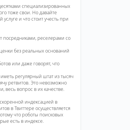
я десятками специализированных
ого тоже свои. Но давайте
 услуге и что стоит учесть при
т посредниками, реселерами со
аценки без реальных оснований
тов или даже говорят, что
 иметь регулярный штат из тысяч
сячу ретвитов. Это невозможно
и, весь вопрос в их качестве.
 ускоренной индексацией в
витов в Твиттере осуществляется
Потому что роботы поисковых
рые есть в индексе.