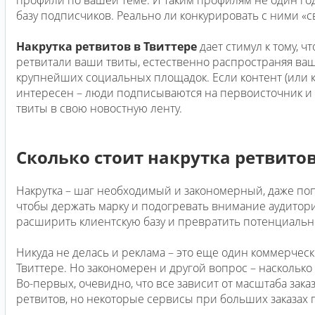
базу подписчиков. Реально ли конкурировать с ними «с
Накрутка ретвитов в Твиттере
дает стимул к тому, ч
ретвитали ваши твиты, естественно распространяя ваш
крупнейших социальных площадок. Если контент (или
интересен – люди подписываются на первоисточник и
твиты в свою новостную ленту.
Сколько стоит накрутка ретвитов
Накрутка – шаг необходимый и закономерный, даже по
чтобы держать марку и подогревать внимание аудитори
расширить клиентскую базу и превратить потенциально
Никуда не делась и реклама – это еще один коммерчес
Твиттере. Но закономерен и другой вопрос – наскольк
Во-первых, очевидно, что все зависит от масштаба зака
ретвитов, но некоторые сервисы при больших заказах 