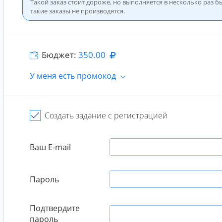
Такой заказ стоит дороже, но выполняется в несколько раз б
такие заказы не производятся.
Бюджет:
350.00
У меня есть промокод
Промокод
Подтве
Создать задание с регистрацией
Промокод не суммируется с тарифами
Ваш E-mail
Пароль
Подтвердите
пароль