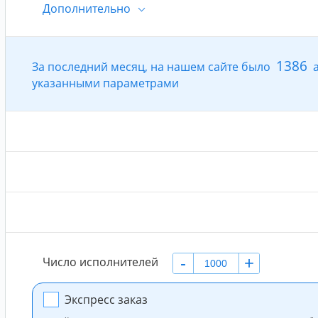
Дополнительно
https://twitter.com/jack/status/20
1386
За последний месяц, на нашем сайте было
а
Страны
Все страны
указанными параметрами
Количество
+
От
До
подписчиков
Число исполнений в
До
сутки
-
+
Число исполнителей
Варьировать число исполнений в сутки
Экспресс заказ
Число исполнителей в сутки будет варьироваться в пределах 