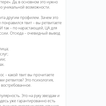
тере». Да, в основном это нужно
о уникальной возможности.
вита другим профилем. Зачем это
 понравился твит – вы ретвитаете
 И так – по нарастающей, ЦА для
ессии. Отсюда – очевидный вывод
лица;
слуг;
ии;
ах.
ос – какой твит вы прочитаете
ми ретвитов? Это психология,
 востребованное.
лярность. Это на руку звездам и
десь уже гарантированно есть
д, они уже имеют многотысячную