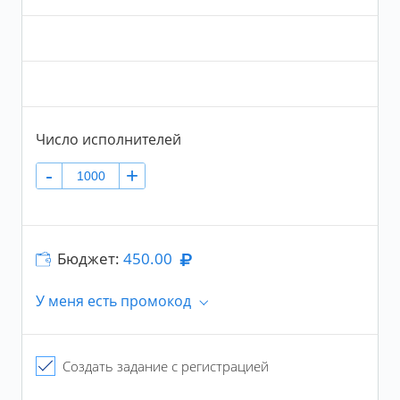
Варьировать число исполнений в сутки
Число исполнителей в сутки будет варьироваться в
пределах 20% от числа, указанного вами
Число исполнителей
-
+
Бюджет:
450.00
У меня есть промокод
Промокод
Создать задание с регистрацией