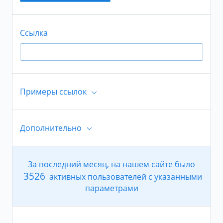
Ссылка
Примеры ссылок
Дополнительно
https://www.tiktok.com/@idkenley/video/67247643
63716152582
За последний месяц, на нашем сайте было
Число исполнений в сутки
3526
активных пользователей с указанными
параметрами
+
До