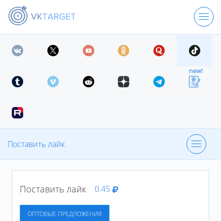
ЦЕНЫ
new!
РЕГИСТРАЦИЯ
ВХОД
Поставить лайк
Фолловеры
Поставить лайк
0.45
Поделиться
ID:
1101
ОПТОВЫЕ ПРЕДЛОЖЕНИЯ