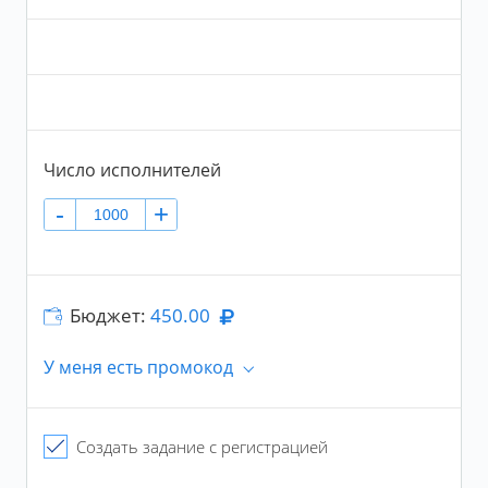
Число исполнений в сутки
+
До
Варьировать число исполнений в сутки
Число исполнителей
Число исполнителей в сутки будет варьироваться в
пределах 20% от числа, указанного вами
-
+
Бюджет:
450.00
У меня есть промокод
Промокод
Создать задание с регистрацией