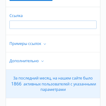
Ссылка
Примеры ссылок
Дополнительно
https://www.quora.com/profile/Rob-Swanson-16
Страны
За последний месяц, на нашем сайте было
1866
активных пользователей с указанными
Все страны
параметрами