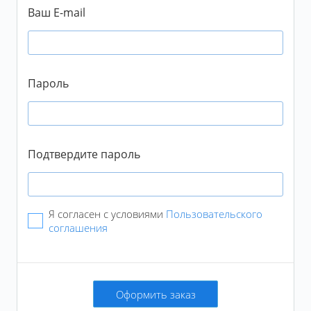
Промокод не суммируется с тарифами
Варьировать число исполнений в сутки
Ваш E-mail
Число исполнителей в сутки будет варьироваться в
Подтвердить
пределах 20% от числа, указанного вами
Пароль
Подтвердите пароль
Я согласен с условиями
Пользовательского
соглашения
Оформить заказ