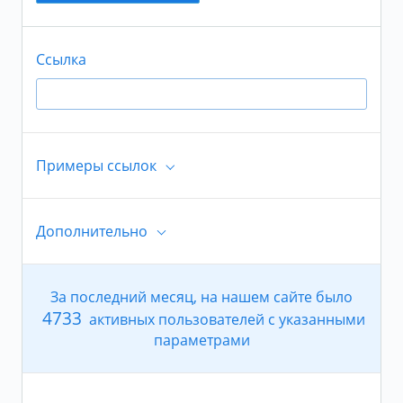
Сопровождение группы репостами
Ссылка
Добавить в друзья
Примеры ссылок
Дополнительно
https://ok.ru/corporationofhumor/topic/654816470
79469
За последний месяц, на нашем сайте было
https://ok.ru/otserdt/album/54470853722124/8349
Возраст
4733
активных пользователей с указанными
08041228
параметрами
+
От
https://ok.ru/profile/573802718926/statuses/65304
-
+
До
790218190