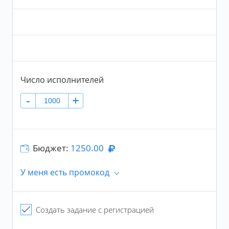
https://ok.ru/profile/573802718926/pphotos/81453
Пол
3635022
Не важен
Количество друзей
Число исполнителей
+
-
+
От
-
+
До
Бюджет:
1250.00
У меня есть промокод
Число исполнений в сутки
Промокод
+
До
Создать задание с регистрацией